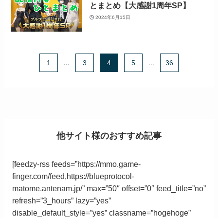
とまとめ【大感謝1周年SP】
2024年6月15日
1
...
3
4
5
...
36
他サイト様のおすすめ記事
[feedzy-rss feeds=”https://mmo.game-
finger.com/feed,https://blueprotocol-
matome.antenam.jp/” max=”50″ offset=”0″ feed_title=”no”
refresh=”3_hours” lazy=”yes”
disable_default_style=”yes” classname=”hogehoge”