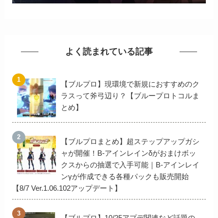
よく読まれている記事
【ブルプロ】現環境で新規におすすめのク
ラスって斧弓辺り？【ブループロトコルま
とめ】
【ブルプロまとめ】超ステップアップガシ
ャが開催！B-アインレインδがおまけボッ
クスからの抽選で入手可能｜B-アインレイ
ンγが作成できる各種パックも販売開始
【8/7 Ver.1.06.102アップデート】
【ブルプロ】10/25アプデ関連など話題の