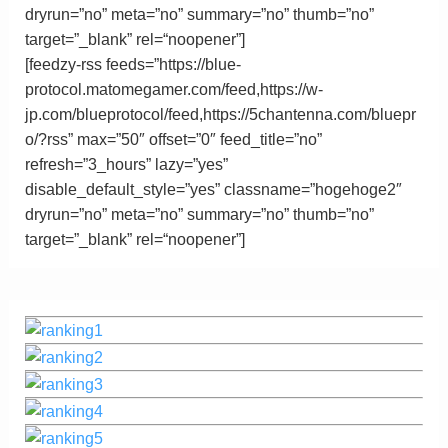
dryrun=”no” meta=”no” summary=”no” thumb=”no”
target=”_blank”
rel
=
“
noopener”
]
[feedzy-rss feeds=”https://blue-
protocol.matomegamer.com/feed,https://w-
jp.com/blueprotocol/feed,https://5chantenna.com/bluepr
o/?rss” max=”50″ offset=”0″ feed_title=”no”
refresh=”3_hours” lazy=”yes”
disable_default_style=”yes” classname=”hogehoge2″
dryrun=”no” meta=”no” summary=”no” thumb=”no”
target=”_blank”
rel
=
“
noopener”
]