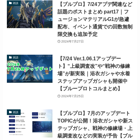
【ブルプロ】7/24アプデ関連など
雑談
話題のポストまとめ part17｜フ
ュージョンマテリアルG1が急遽
配布、イベント通貨での回数無制
限交換も追加予定
2024年7月27日
【7/24 Ver.1.06.1アップデー
雑談
ト】“上級調査改”や“戦神の修練
場”が新実装｜浴衣ガシャや水着
ステップアップガシャも開催中
【ブループロトコルまとめ】
2024年7月25日
【ブルプロ】7月のアップデート
雑談
TOPICが公開！浴衣ガシャや新ス
テップガシャ、戦神の修練場・上
級調査改などの実装が予告【ブル