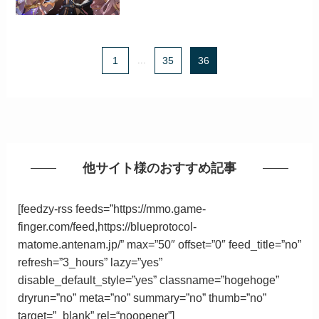
1
...
35
36
他サイト様のおすすめ記事
[feedzy-rss feeds=”https://mmo.game-
finger.com/feed,https://blueprotocol-
matome.antenam.jp/” max=”50″ offset=”0″ feed_title=”no”
refresh=”3_hours” lazy=”yes”
disable_default_style=”yes” classname=”hogehoge”
dryrun=”no” meta=”no” summary=”no” thumb=”no”
target=”_blank”
rel
=
“
noopener”
]