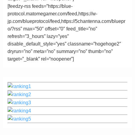
[feedzy-rss feeds=”https://blue-
protocol.matomegamer.com/feed,https://w-
jp.com/blueprotocol/feed,https://5chantenna.com/bluepr
o/?rss” max=”50″ offset=”0″ feed_title=”no”
refresh=”3_hours” lazy=”yes”
disable_default_style=”yes” classname=”hogehoge2″
dryrun=”no” meta=”no” summary=”no” thumb=”no”
target=”_blank”
rel
=
“
noopener”
]