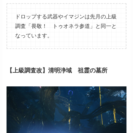
ドロップする武器やイマジンは先月の上級
調査「畏敬！ トゥオネラ参道」と同一と
なっています。
【上級調査改】清明浄域 祖霊の墓所