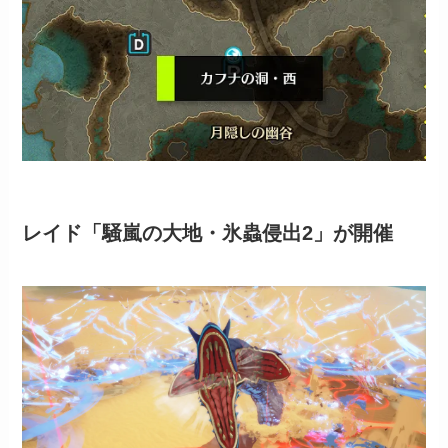
レイド「騒嵐の大地・氷蟲侵出2」が開催