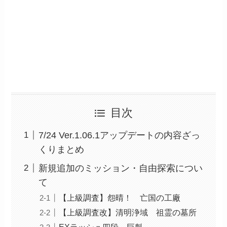
目次
7/24 Ver.1.06.1アップデートの内容ざっ
くりまとめ
新規追加のミッション・自由探索につい
て
【上級調査】怨晴！ 亡国の工廠
【上級調査改】清明浄域 祖霊の墓所
EXラッシュ四段 巨魁