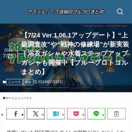
【7/24 Ver.1.06.1アップデート】“上
級調査改”や“戦神の修練場”が新実装
2024
｜浴衣ガシャや水着ステップアップ
7/25
ガシャも開催中【ブループロトコル
まとめ】
2024年7月25日
ニュース
雑談
ホーム
ニュース