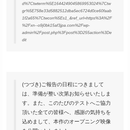
d%7Ctwterm%5E1644249045869953024%7Ctw
gr%5E758e33d5882512dba5ec6724d0ce60faab
1f2a65%7Ctwcon%5Es1_&ref_url=https%3A%2F
%2Fxn--o9j0bk15af3jpa.com%2Fwp-
admin%2Fpost.php%3Fpost%3D255action%3De
dit
(つづき)ご報告の日程につきまして
は、準備が整い次第お知らせいたしま
す。また、このたびのテストへご協力
頂いた全ての皆様へ、感謝の気持ちを
込めまして、本作のオープニング映像