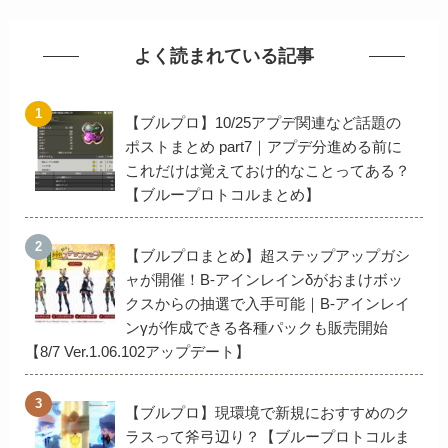
よく読まれている記事
【ブルプロ】10/25アプデ関連など話題の
ポストまとめ part7｜アプデ分進める前に
これだけは覚えておけ的なことってある？
【ブループロトコルまとめ】
【ブルプロまとめ】超ステップアップガシ
ャが開催！B-アインレインδがおまけボッ
クスからの抽選で入手可能｜B-アインレイ
ンγが作成できる各種パックも販売開始
【8/7 Ver.1.06.102アップデート】
【ブルプロ】現環境で新規におすすめのク
ラスって斧弓辺り？【ブループロトコルま