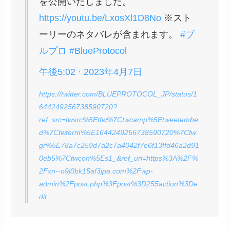
を公開いたしました。
https://youtu.be/LxosXl1D8No
※スト
ーリーのネタバレが含まれます。
#ブ
ルプロ
#BlueProtocol
午後5:02 · 2023年4月7日
https://twitter.com/BLUEPROTOCOL_JP/status/1
644249256738590720?
ref_src=twsrc%5Etfw%7Ctwcamp%5Etweetembe
d%7Ctwterm%5E1644249256738590720%7Ctw
gr%5E78a7c259d7a2c7a4042f7e6f13ffd46a2d91
0eb5%7Ctwcon%5Es1_&ref_url=https%3A%2F%
2Fxn--o9j0bk15af3jpa.com%2Fwp-
admin%2Fpost.php%3Fpost%3D255action%3De
dit