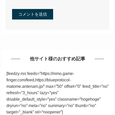
他サイト様のおすすめ記事
[feedzy-rss feeds=”https://mmo.game-
finger.com/feed,https://blueprotocol-
matome.antenam.jp/” max=”50″ offset=”0″ feed_title=”no”
refresh=”3_hours” lazy=”yes”
disable_default_style=”yes” classname=”hogehoge”
dryrun=”no” meta=”no” summary=”no” thumb=”no”
target=”_blank”
rel
=
“
noopener”
]