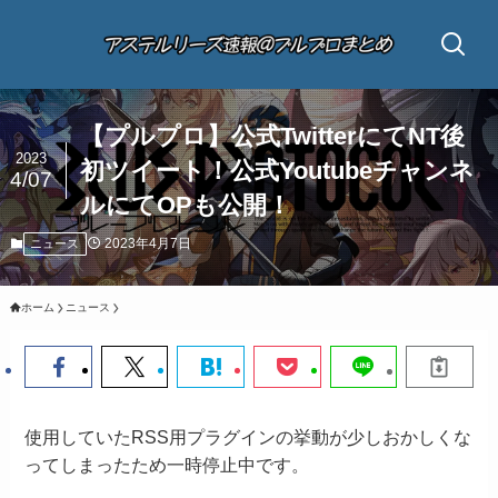
【プルプロ】公式TwitterにてNT後
2023
初ツイート！公式Youtubeチャンネ
4/07
ルにてOPも公開！
2023年4月7日
ニュース
ホーム
ニュース
使用していたRSS用プラグインの挙動が少しおかしくな
ってしまったため一時停止中です。