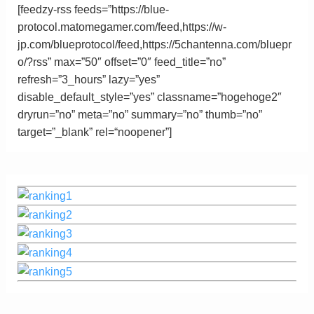
[feedzy-rss feeds=”https://blue-
protocol.matomegamer.com/feed,https://w-
jp.com/blueprotocol/feed,https://5chantenna.com/bluepr
o/?rss” max=”50″ offset=”0″ feed_title=”no”
refresh=”3_hours” lazy=”yes”
disable_default_style=”yes” classname=”hogehoge2″
dryrun=”no” meta=”no” summary=”no” thumb=”no”
target=”_blank”
rel
=
“
noopener”
]