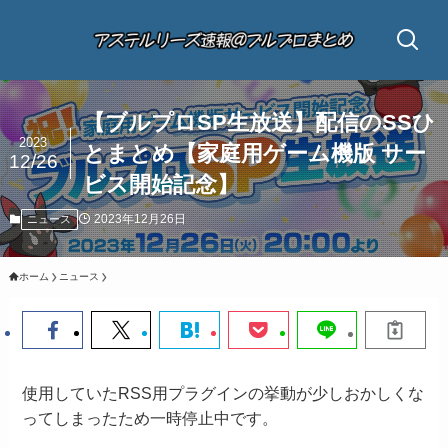
【ブルプロSP生放送】配信のSSひ
2023
とまとめ【家庭用ゲーム機版 サー
12/26
ビス開始記念】
2023年12月26日
ニュース
ホーム
ニュース
使用していたRSS用プラグインの挙動が少しおかしくな
ってしまったため一時停止中です。