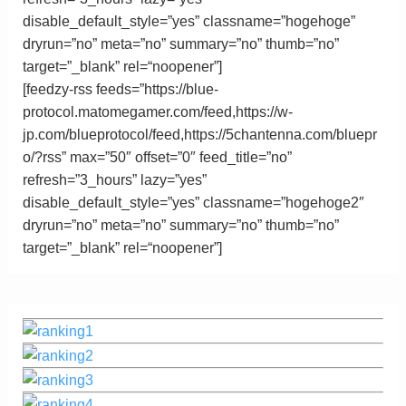
disable_default_style=”yes” classname=”hogehoge”
dryrun=”no” meta=”no” summary=”no” thumb=”no”
target=”_blank”
rel
=
“
noopener”
]
[feedzy-rss feeds=”https://blue-
protocol.matomegamer.com/feed,https://w-
jp.com/blueprotocol/feed,https://5chantenna.com/bluepr
o/?rss” max=”50″ offset=”0″ feed_title=”no”
refresh=”3_hours” lazy=”yes”
disable_default_style=”yes” classname=”hogehoge2″
dryrun=”no” meta=”no” summary=”no” thumb=”no”
target=”_blank”
rel
=
“
noopener”
]