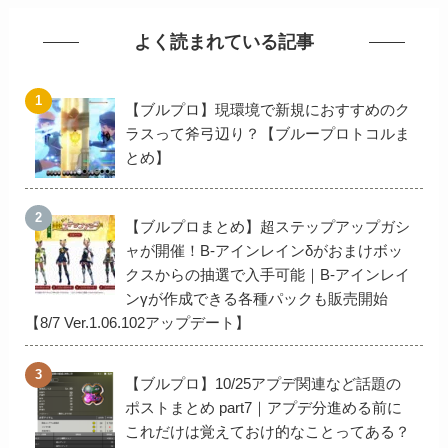
よく読まれている記事
【ブルプロ】現環境で新規におすすめのク
ラスって斧弓辺り？【ブループロトコルま
とめ】
【ブルプロまとめ】超ステップアップガシ
ャが開催！B-アインレインδがおまけボッ
クスからの抽選で入手可能｜B-アインレイ
ンγが作成できる各種パックも販売開始
【8/7 Ver.1.06.102アップデート】
【ブルプロ】10/25アプデ関連など話題の
ポストまとめ part7｜アプデ分進める前に
これだけは覚えておけ的なことってある？