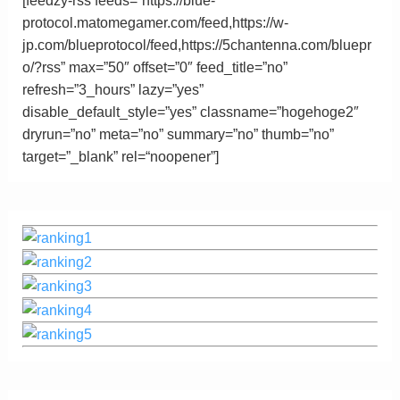
protocol.matomegamer.com/feed,https://w-
jp.com/blueprotocol/feed,https://5chantenna.com/bluepr
o/?rss” max=”50″ offset=”0″ feed_title=”no”
refresh=”3_hours” lazy=”yes”
disable_default_style=”yes” classname=”hogehoge2″
dryrun=”no” meta=”no” summary=”no” thumb=”no”
target=”_blank”
rel
=
“
noopener”
]