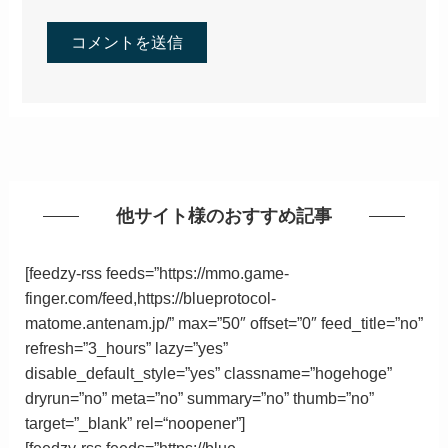
他サイト様のおすすめ記事
[feedzy-rss feeds=”https://mmo.game-
finger.com/feed,https://blueprotocol-
matome.antenam.jp/” max=”50″ offset=”0″ feed_title=”no”
refresh=”3_hours” lazy=”yes”
disable_default_style=”yes” classname=”hogehoge”
dryrun=”no” meta=”no” summary=”no” thumb=”no”
target=”_blank”
rel
=
“
noopener”
]
[feedzy-rss feeds=”https://blue-