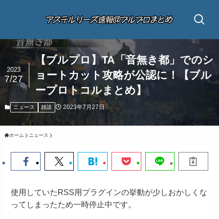
【ブルプロ】TA「音無き都」でのシ
2023
ョートカット攻略が公認に！【ブル
7/27
ープロトコルまとめ】
2023年7月27日
ニュース
雑談
ホーム
ニュース
使用していたRSS用プラグインの挙動が少しおかしくな
ってしまったため一時停止中です。