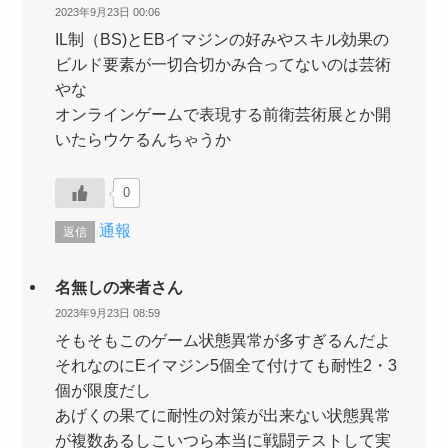
2023年9月23日 00:06
IL制（BS)とEBイマジンの好みやスキル効果の
ビルド要素が一切合切かみ合ってないのは芸術
やな
オンラインゲームで表現する前衛芸術展とか開
いたらウケるんちゃうか
0
通報
返信
名無しの来者さん
2023年9月23日 08:59
そもそもこのゲーム状態異常が多すぎるんだよ
それなのにEイマジン5個全て付けても耐性2・3
個が限度だし
あげくの果てに耐性の対策が出来ない状態異常
が複数あるしこいつら本当に戦闘テストして実