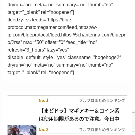
dryrun=”no” meta=”no” summary=”no” thumb=”no”
target=”_blank”
rel
=
“
noopener”
]
[feedzy-rss feeds=”https://blue-
protocol.matomegamer.com/feed,https://w-
jp.com/blueprotocol/feed,https://5chantenna.com/bluepr
o/?rss” max=”50″ offset=”0″ feed_title=”no”
refresh=”3_hours” lazy=”yes”
disable_default_style=”yes” classname=”hogehoge2″
dryrun=”no” meta=”no” summary=”no” thumb=”no”
target=”_blank”
rel
=
“
noopener”
]