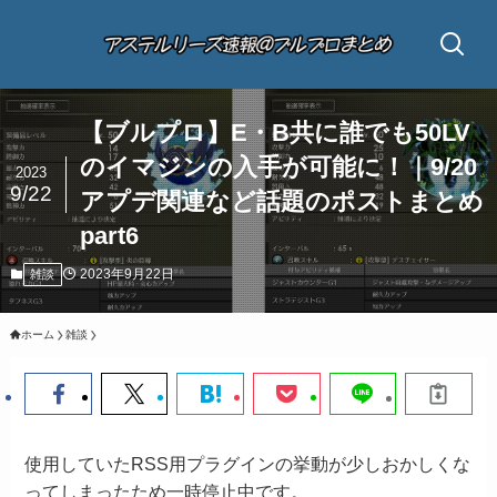
【ブルプロ】E・B共に誰でも50LV
のイマジンの入手が可能に！｜9/20
2023
9/22
アプデ関連など話題のポストまとめ
part6
2023年9月22日
雑談
ホーム
雑談
使用していたRSS用プラグインの挙動が少しおかしくな
ってしまったため一時停止中です。