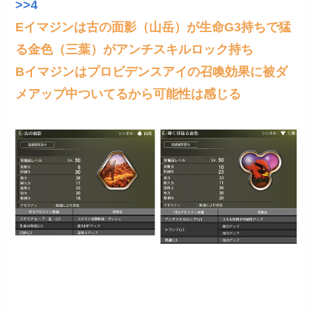
>>4
Eイマジンは古の面影（山岳）が生命G3持ちで猛
る金色（三葉）がアンチスキルロック持ち
Bイマジンはプロビデンスアイの召喚効果に被ダ
メアップ中ついてるから可能性は感じる