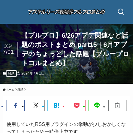
【ブルプロ】6/26アプデ関連など話
題のポストまとめ part15｜6月アプ
2024
7/01
デのちょっとした話題【ブループロ
トコルまとめ】
2024年7月1日
雑談
ホーム
雑談
使用していたRSS用プラグインの挙動が少しおかしくな
ってしまったため一時停止中です。