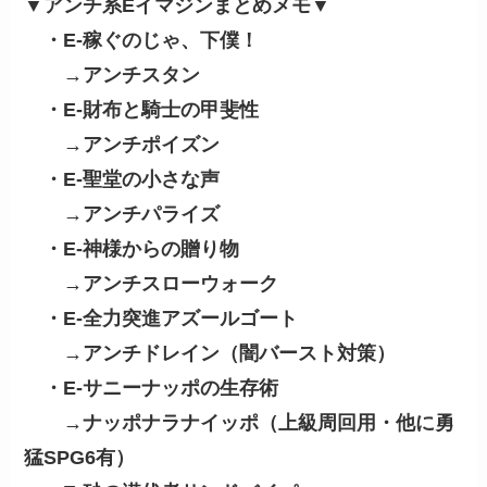
▼アンチ系Eイマジンまとめメモ▼
・E-稼ぐのじゃ、下僕！
→アンチスタン
・E-財布と騎士の甲斐性
→アンチポイズン
・E-聖堂の小さな声
→アンチパライズ
・E-神様からの贈り物
→アンチスローウォーク
・E-全力突進アズールゴート
→アンチドレイン（闇バースト対策）
・E-サニーナッポの生存術
→ナッポナラナイッポ（上級周回用・他に勇
猛SPG6有）