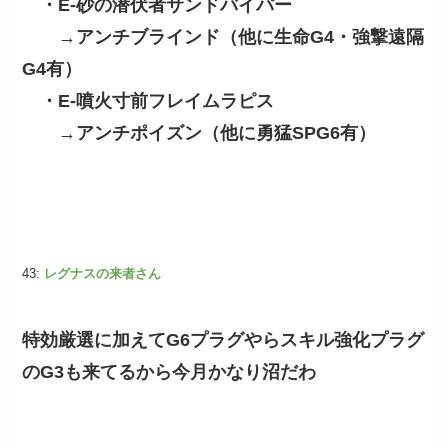
・E-砂の潜伏者サンドバイパー
→アンチブラインド（
他に
生命G4・強撃遠隔
G4有）
・E-噴火寸前フレイムラピス
→アンチポイズン（
他に
勇猛SPG6有）
43:
レグナスの来者さん
特効厳選に加えてG6プラグやらスキル強化プラグ
のG3も来てるから今月かなり沼だわ