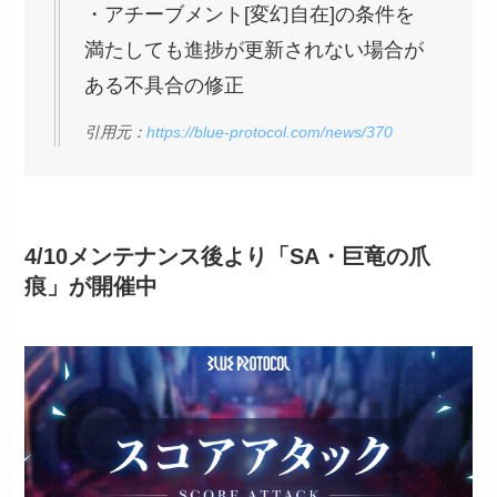
・アチーブメント[変幻自在]の条件を
満たしても進捗が更新されない場合が
ある不具合の修正
引用元：
https://blue-protocol.com/news/370
4/10メンテナンス後より「SA・巨竜の爪
痕」が開催中