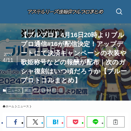
【ブルプロ】4月16日20時よりブル
プロ通信#16が配信決定！アップデ
ートにて決済キャンペーンの衣装や
2024
4/11
歌姫称号などの報酬が配布｜次のガ
シャ復刻はいつ頃だろうか【ブルー
プロトコルまとめ】
2024年4月11日
ニュース
雑談
ホーム
ニュース