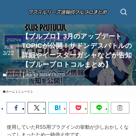
【ブルプロ】3月のアップデート
TOPICが公開！サドンデスバトルの
2024
3/22
詳細やイースターガシャなどが告知
【ブループロトコルまとめ】
2024年3月22日
ニュース
雑談
ホーム
ニュース
使用していたRSS用プラグインの挙動が少しおかしくな
ってしまったため一時停止中です。