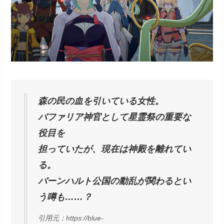
森の民の血を引いている女性。
バファリア神官として星霊祭の重要な
役目を
担っていたが、現在は神殿を離れてい
る。
バーンハルト公国の動乱が関わるとい
う噂も……？
引用元：https://blue-