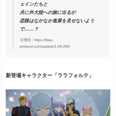
ェインたちと
共に外大陸への旅に出るが
恋路はなかなか進展を見せないよう
で……？
引用元：https://blue-
protocol.com/update/1.04.000/
新登場キャラクター「ララフォルテ」