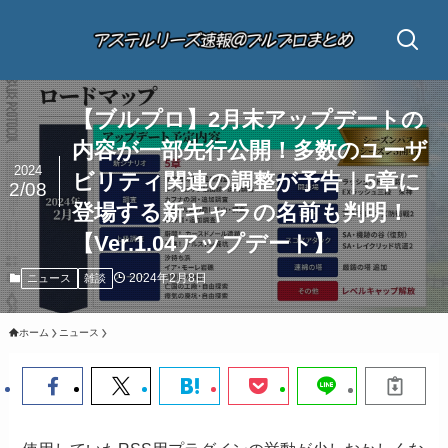
【ブルプロ】2月末アップデートの
内容が一部先行公開！多数のユーザ
2024
ビリティ関連の調整が予告｜5章に
2/08
登場する新キャラの名前も判明！
【Ver.1.04アップデート】
2024年2月8日
ニュース
雑談
ホーム
ニュース