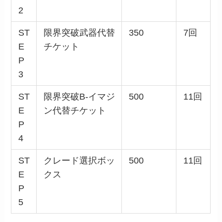
2
ST
限界突破武器代替
350
7回
E
チケット
P
3
ST
限界突破B-イマジ
500
11回
E
ン代替チケット
P
4
ST
クレード選択ボッ
500
11回
E
クス
P
5