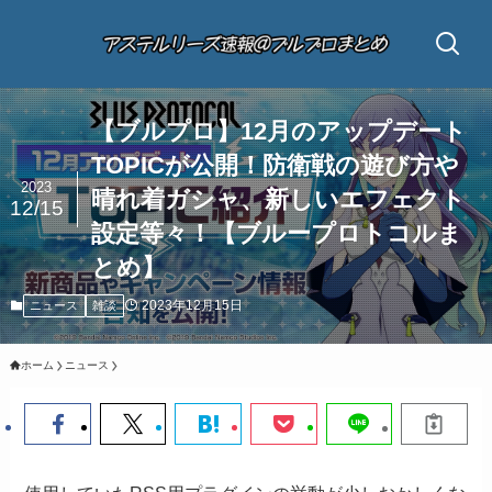
【ブルプロ】12月のアップデート
TOPICが公開！防衛戦の遊び方や
2023
晴れ着ガシャ、新しいエフェクト
12/15
設定等々！【ブループロトコルま
とめ】
2023年12月15日
ニュース
雑談
ホーム
ニュース