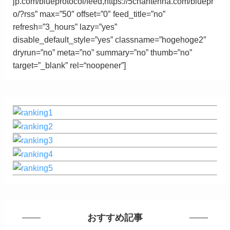
jp.com/blueprotocol/feed,https://5chantenna.com/bluepr
o/?rss” max=”50″ offset=”0″ feed_title=”no”
refresh=”3_hours” lazy=”yes”
disable_default_style=”yes” classname=”hogehoge2″
dryrun=”no” meta=”no” summary=”no” thumb=”no”
target=”_blank”
rel
=
“
noopener”
]
おすすめ記事