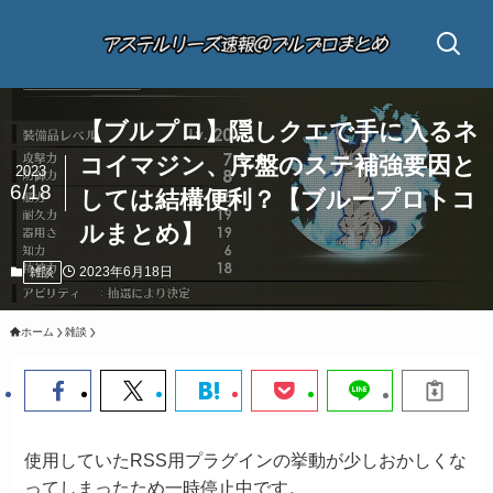
【ブルプロ】隠しクエで手に入るネ
コイマジン、序盤のステ補強要因と
2023
6/18
しては結構便利？【ブループロトコ
ルまとめ】
2023年6月18日
雑談
ホーム
雑談
使用していたRSS用プラグインの挙動が少しおかしくな
ってしまったため一時停止中です。