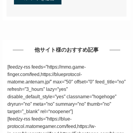
他サイト様のおすすめ記事
[feedzy-rss feeds=”https://mmo.game-
finger.com/feed,https://blueprotocol-
matome.antenam.jp/” max=”50″ offset=”0″ feed_title=”no”
refresh=”3_hours” lazy=”yes”
disable_default_style=”yes” classname=”hogehoge”
dryrun=”no” meta=”no” summary=”no” thumb=”no”
target=”_blank”
rel
=
“
noopener”
]
[feedzy-rss feeds=”https://blue-
protocol.matomegamer.com/feed,https://w-