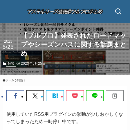
【ブルプロ】発表されたロードマッ
2023
プやシーズンパスに関する話題まと
5/25
め
2023年5月25日
雑談
ホーム
雑談
使用していたRSS用プラグインの挙動が少しおかしくな
ってしまったため一時停止中です。