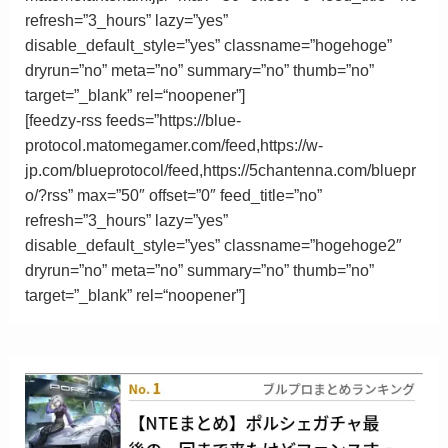
refresh=”3_hours” lazy=”yes”
disable_default_style=”yes” classname=”hogehoge”
dryrun=”no” meta=”no” summary=”no” thumb=”no”
target=”_blank”
rel
=
“
noopener”
]
[feedzy-rss feeds=”https://blue-
protocol.matomegamer.com/feed,https://w-
jp.com/blueprotocol/feed,https://5chantenna.com/bluepr
o/?rss” max=”50″ offset=”0″ feed_title=”no”
refresh=”3_hours” lazy=”yes”
disable_default_style=”yes” classname=”hogehoge2″
dryrun=”no” meta=”no” summary=”no” thumb=”no”
target=”_blank”
rel
=
“
noopener”
]