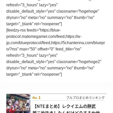
refresh=”3_hours” lazy=”yes”
disable_default_style=”yes” classname=”hogehoge”
dryrun=”no” meta=”no” summary=”no” thumb=”no”
target=”_blank”
rel
=
“
noopener”
]
[feedzy-rss feeds=”https://blue-
protocol.matomegamer.com/feed,https://w-
jp.com/blueprotocol/feed,https://5chantenna.com/bluepr
o/?rss” max=”50″ offset=”0″ feed_title=”no”
refresh=”3_hours” lazy=”yes”
disable_default_style=”yes” classname=”hogehoge2″
dryrun=”no” meta=”no” summary=”no” thumb=”no”
target=”_blank”
rel
=
“
noopener”
]