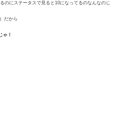
てるのにステータスで見ると10になってるのなんなのじ
0）だから
じゃ！