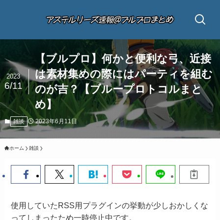
【ブルプロ】何かと便利な弓、近接
は素材集めの際にはパーティを組む
2023
6/11
のが吉？【ブループロトコルまと
め】
2023年6月11日
雑談
ホーム
雑談
使用していたRSS用プラグインの挙動が少しおかしくな
ってしまったため一時停止中です。