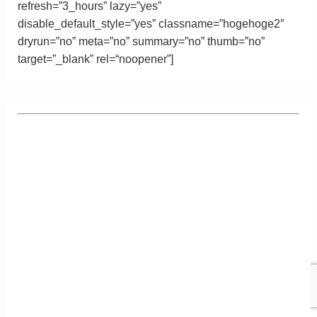
refresh=”3_hours” lazy=”yes”
disable_default_style=”yes” classname=”hogehoge2″
dryrun=”no” meta=”no” summary=”no” thumb=”no”
target=”_blank”
rel
=
“
noopener”
]