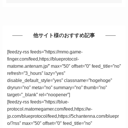
他サイト様のおすすめ記事
[feedzy-rss feeds=”https://mmo.game-
finger.com/feed,https://blueprotocol-
matome.antenam.jp/” max=”50″ offset=”0″ feed_title=”no”
refresh=”3_hours” lazy=”yes”
disable_default_style=”yes” classname=”hogehoge”
dryrun=”no” meta=”no” summary=”no” thumb=”no”
target=”_blank”
rel
=
“
noopener”
]
[feedzy-rss feeds=”https://blue-
protocol.matomegamer.com/feed,https://w-
jp.com/blueprotocol/feed,https://5chantenna.com/bluepr
o/?rss” max=”50″ offset=”0″ feed_title=”no”