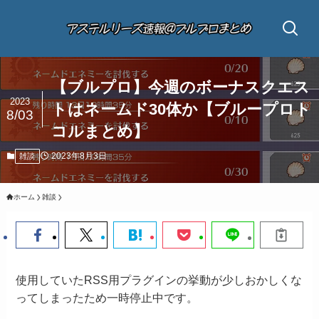
【ブルプロ】今週のボーナスクエス
2023
トはネームド30体か【ブループロト
8/03
コルまとめ】
2023年8月3日
雑談
ホーム
雑談
使用していたRSS用プラグインの挙動が少しおかしくな
ってしまったため一時停止中です。