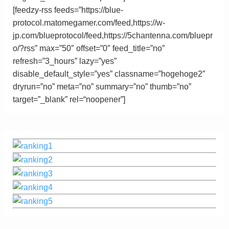
[feedzy-rss feeds=”https://blue-
protocol.matomegamer.com/feed,https://w-
jp.com/blueprotocol/feed,https://5chantenna.com/bluepr
o/?rss” max=”50″ offset=”0″ feed_title=”no”
refresh=”3_hours” lazy=”yes”
disable_default_style=”yes” classname=”hogehoge2″
dryrun=”no” meta=”no” summary=”no” thumb=”no”
target=”_blank”
rel
=
“
noopener”
]