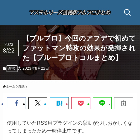
【ブルプロ】今回のアプデで初めて
2023
ファットマン特攻の効果が発揮され
8/22
た【ブループロトコルまとめ】
2023年8月22日
雑談
ホーム
雑談
使用していたRSS用プラグインの挙動が少しおかしくな
ってしまったため一時停止中です。