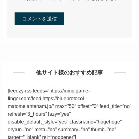
他サイト様のおすすめ記事
[feedzy-rss feeds=”https://mmo.game-
finger.com/feed,https://blueprotocol-
matome.antenam.jp/” max=”50″ offset=”0″ feed_title=”no”
refresh=”3_hours” lazy=”yes”
disable_default_style=”yes” classname=”hogehoge”
dryrun=”no” meta=”no” summary=”no” thumb=”no”
target=”_blank”
rel
=
“
noopener”
]