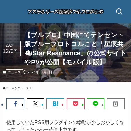
【ブルプロ】中国にてテンセント
版ブループロトコルこと「星痕共
2024
12/07
鸣/Star Resonance」の公式サイト
やPVが公開【モバイル版】
2024年12月7日
ニュース
ホーム
ニュース
使用していたRSS用プラグインの挙動が少しおかしくな
ってしまったため一時停止中です。