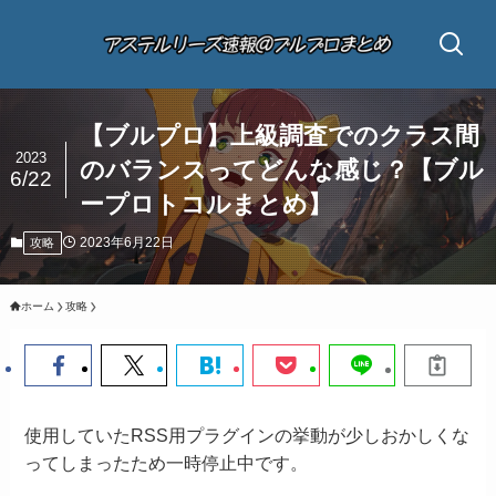
【ブルプロ】上級調査でのクラス間
2023
のバランスってどんな感じ？【ブル
6/22
ープロトコルまとめ】
2023年6月22日
攻略
ホーム
攻略
使用していたRSS用プラグインの挙動が少しおかしくな
ってしまったため一時停止中です。