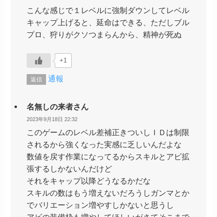
こんな感じで１レベルに強制ダウンしてレベル
キャップ上げると、延命はできる、ただしブル
プロ、狩りがクソつまらんから、精神が死ぬ
+1
通報
返信
名無しの来者さん
2023年9月18日 22:32
このゲームのレベル差補正きついしＩＤは制限
されるから強くなった実感に乏しいんだよな
数値を戻す作業になってるからスキルとアビ拡
張するしかないんだけど
それをキャップ以降どうなるかだな
スキルの数はもう増えないだろうしガンマとか
でバリエーション増やすしかないと思うし
アビの装備枠も増やしてほしいがさてそこまで