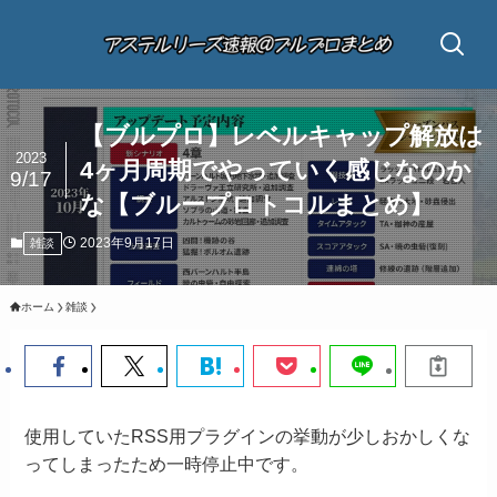
【ブルプロ】レベルキャップ解放は
2023
4ヶ月周期でやっていく感じなのか
9/17
な【ブループロトコルまとめ】
2023年9月17日
雑談
ホーム
雑談
使用していたRSS用プラグインの挙動が少しおかしくな
ってしまったため一時停止中です。