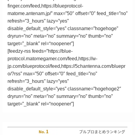
finger.com/feed,https://blueprotocol-
matome.antenam.jp/” max=”50″ offset=”0″ feed_title=”no”
refresh=”3_hours” lazy=”yes”
disable_default_style=”yes” classname=”hogehoge”
dryrun=”no” meta=”no” summary=”no” thumb=”no”
target=”_blank”
rel
=
“
noopener”
]
[feedzy-rss feeds=”https://blue-
protocol.matomegamer.com/feed,https://w-
jp.com/blueprotocol/feed,https://5chantenna.com/bluepr
o/?rss” max=”50″ offset=”0″ feed_title=”no”
refresh=”3_hours” lazy=”yes”
disable_default_style=”yes” classname=”hogehoge2″
dryrun=”no” meta=”no” summary=”no” thumb=”no”
target=”_blank”
rel
=
“
noopener”
]