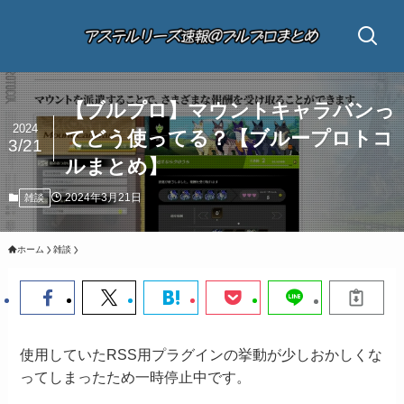
【ブルプロ】マウントキャラバンっ
2024
てどう使ってる？【ブループロトコ
3/21
ルまとめ】
2024年3月21日
雑談
ホーム
雑談
使用していたRSS用プラグインの挙動が少しおかしくな
ってしまったため一時停止中です。