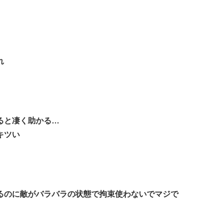
れ
ると凄く助かる…
キツい
るのに敵がバラバラの状態で拘束使わないでマジで