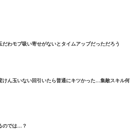
玉だわモブ吸い寄せがないとタイムアップだっただろう
度けん玉いない回引いたら普通にキツかった…集敵スキル何
るのでは…？