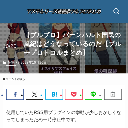
【ブルプロ】バーンハルト国民の
2023
風紀はどうなっているのだ【ブル
10/20
ープロトコルまとめ】
2023年10月20日
雑談
ホーム
雑談
使用していたRSS用プラグインの挙動が少しおかしくな
ってしまったため一時停止中です。