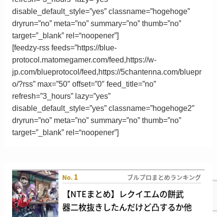
disable_default_style=”yes” classname=”hogehoge”
dryrun=”no” meta=”no” summary=”no” thumb=”no”
target=”_blank”
rel
=
“
noopener”
]
[feedzy-rss feeds=”https://blue-
protocol.matomegamer.com/feed,https://w-
jp.com/blueprotocol/feed,https://5chantenna.com/bluepr
o/?rss” max=”50″ offset=”0″ feed_title=”no”
refresh=”3_hours” lazy=”yes”
disable_default_style=”yes” classname=”hogehoge2″
dryrun=”no” meta=”no” summary=”no” thumb=”no”
target=”_blank”
rel
=
“
noopener”
]