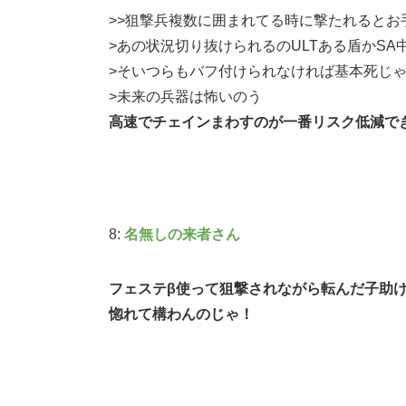
>>狙撃兵複数に囲まれてる時に撃たれるとお
>あの状況切り抜けられるのULTある盾かS
>そいつらもバフ付けられなければ基本死じ
>未来の兵器は怖いのう
高速でチェインまわすのが一番リスク低減で
8:
名無しの来者さん
フェステβ使って狙撃されながら転んだ子助
惚れて構わんのじゃ！