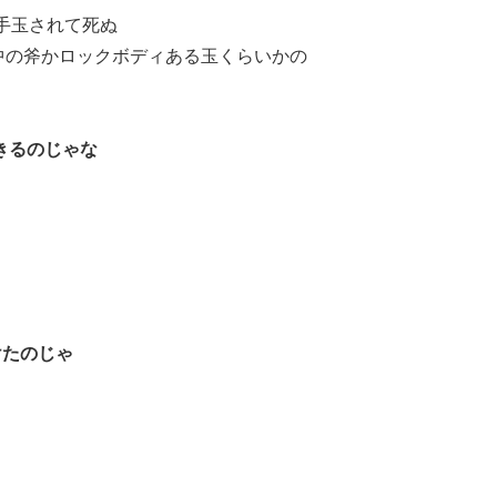
手玉されて死ぬ
A中の斧かロックボディある玉くらいかの
ゃ
きるのじゃな
けたのじゃ