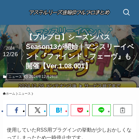
【ブルプロ】シーズンパス
Season13が開始｜マンスリーイベ
2024
12/26
ント『ファインド・フェーヴ』も
開催【Ver.1.08.001】
2024年12月26日
ニュース
ホーム
ニュース
使用していたRSS用プラグインの挙動が少しおかしくな
ってしまったため一時停止中です。