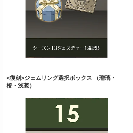
<復刻>ジェムリング選択ボックス （瑠璃・
橙・浅葱）