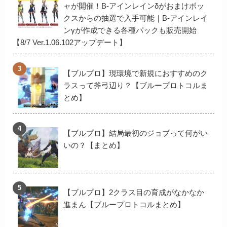
ャが開催！B-アインレインδがおまけボッ
クスからの抽選で入手可能｜B-アインレイ
ンγが作成できる各種パックも販売開始
【8/7 Ver.1.06.102アップデート】
【ブルプロ】現環境で新規におすすめのク
ラスって斧弓辺り？【ブループロトコルま
とめ】
【ブルプロ】結局最初のジョブって何がい
いの？【まとめ】
【ブルプロ】2クラス目の育成がなかなか
進まん【ブループロトコルまとめ】