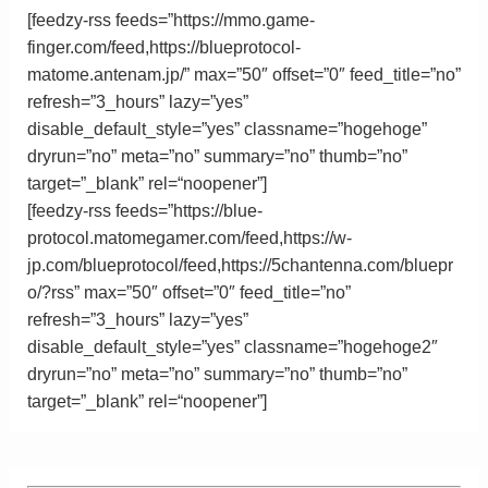
[feedzy-rss feeds=”https://mmo.game-
finger.com/feed,https://blueprotocol-
matome.antenam.jp/” max=”50″ offset=”0″ feed_title=”no”
refresh=”3_hours” lazy=”yes”
disable_default_style=”yes” classname=”hogehoge”
dryrun=”no” meta=”no” summary=”no” thumb=”no”
target=”_blank”
rel
=
“
noopener”
]
[feedzy-rss feeds=”https://blue-
protocol.matomegamer.com/feed,https://w-
jp.com/blueprotocol/feed,https://5chantenna.com/bluepr
o/?rss” max=”50″ offset=”0″ feed_title=”no”
refresh=”3_hours” lazy=”yes”
disable_default_style=”yes” classname=”hogehoge2″
dryrun=”no” meta=”no” summary=”no” thumb=”no”
target=”_blank”
rel
=
“
noopener”
]