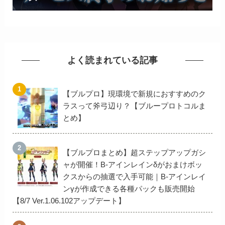
よく読まれている記事
【ブルプロ】現環境で新規におすすめのク
ラスって斧弓辺り？【ブループロトコルま
とめ】
【ブルプロまとめ】超ステップアップガシ
ャが開催！B-アインレインδがおまけボッ
クスからの抽選で入手可能｜B-アインレイ
ンγが作成できる各種パックも販売開始
【8/7 Ver.1.06.102アップデート】