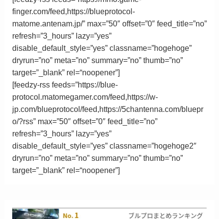
finger.com/feed,https://blueprotocol-
matome.antenam.jp/” max=”50″ offset=”0″ feed_title=”no”
refresh=”3_hours” lazy=”yes”
disable_default_style=”yes” classname=”hogehoge”
dryrun=”no” meta=”no” summary=”no” thumb=”no”
target=”_blank”
rel
=
“
noopener”
]
[feedzy-rss feeds=”https://blue-
protocol.matomegamer.com/feed,https://w-
jp.com/blueprotocol/feed,https://5chantenna.com/bluepr
o/?rss” max=”50″ offset=”0″ feed_title=”no”
refresh=”3_hours” lazy=”yes”
disable_default_style=”yes” classname=”hogehoge2″
dryrun=”no” meta=”no” summary=”no” thumb=”no”
target=”_blank”
rel
=
“
noopener”
]