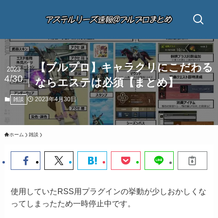
【ブルプロ】キャラクリにこだわる
2023
4/30
ならエステは必須【まとめ】
2023年4月30日
雑談
ホーム
雑談
使用していたRSS用プラグインの挙動が少しおかしくな
ってしまったため一時停止中です。