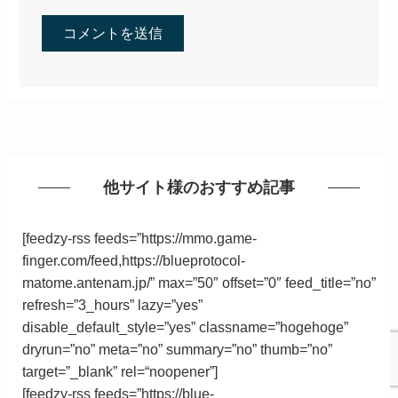
他サイト様のおすすめ記事
[feedzy-rss feeds=”https://mmo.game-
finger.com/feed,https://blueprotocol-
matome.antenam.jp/” max=”50″ offset=”0″ feed_title=”no”
refresh=”3_hours” lazy=”yes”
disable_default_style=”yes” classname=”hogehoge”
dryrun=”no” meta=”no” summary=”no” thumb=”no”
target=”_blank”
rel
=
“
noopener”
]
[feedzy-rss feeds=”https://blue-