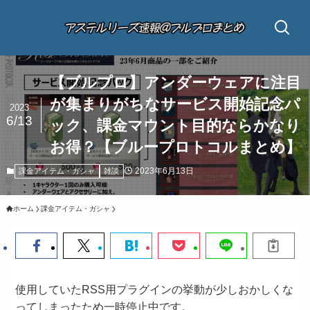
【ブルプロ】アンダーウェアに注目
が集まりがちなサービス開始記念パ
2023
6/13
ック、課金マウント目的ならかなり
お得？【ブループロトコルまとめ】
2023年6月13日
課金アイテム・ガシャ
雑談
ホーム
課金アイテム・ガシャ
使用していたRSS用プラグインの挙動が少しおかしくな
ってしまったため一時停止中です。