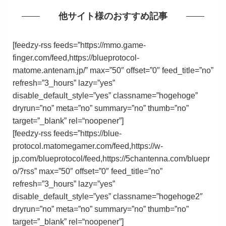
他サイト様のおすすめ記事
[feedzy-rss feeds=”https://mmo.game-
finger.com/feed,https://blueprotocol-
matome.antenam.jp/” max=”50″ offset=”0″ feed_title=”no”
refresh=”3_hours” lazy=”yes”
disable_default_style=”yes” classname=”hogehoge”
dryrun=”no” meta=”no” summary=”no” thumb=”no”
target=”_blank”
rel
=
“
noopener”
]
[feedzy-rss feeds=”https://blue-
protocol.matomegamer.com/feed,https://w-
jp.com/blueprotocol/feed,https://5chantenna.com/bluepr
o/?rss” max=”50″ offset=”0″ feed_title=”no”
refresh=”3_hours” lazy=”yes”
disable_default_style=”yes” classname=”hogehoge2″
dryrun=”no” meta=”no” summary=”no” thumb=”no”
target=”_blank”
rel
=
“
noopener”
]