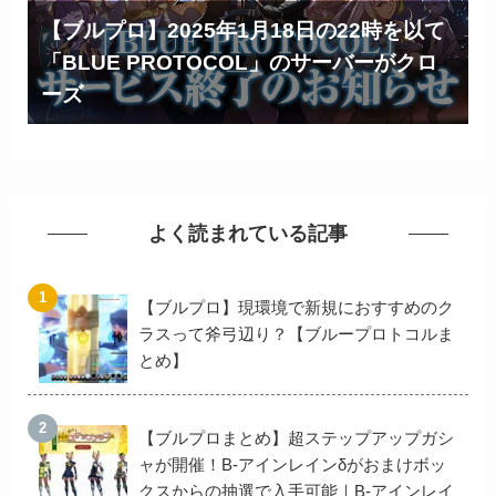
【ブルプロ】2025年1月18日の22時を以て
「BLUE PROTOCOL」のサーバーがクロ
ーズ
よく読まれている記事
【ブルプロ】現環境で新規におすすめのク
ラスって斧弓辺り？【ブループロトコルま
とめ】
【ブルプロまとめ】超ステップアップガシ
ャが開催！B-アインレインδがおまけボッ
クスからの抽選で入手可能｜B-アインレイ