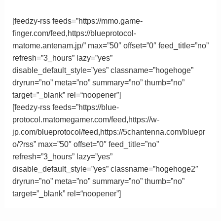
[feedzy-rss feeds=”https://mmo.game-
finger.com/feed,https://blueprotocol-
matome.antenam.jp/” max=”50″ offset=”0″ feed_title=”no”
refresh=”3_hours” lazy=”yes”
disable_default_style=”yes” classname=”hogehoge”
dryrun=”no” meta=”no” summary=”no” thumb=”no”
target=”_blank”
rel
=
“
noopener”
]
[feedzy-rss feeds=”https://blue-
protocol.matomegamer.com/feed,https://w-
jp.com/blueprotocol/feed,https://5chantenna.com/bluepr
o/?rss” max=”50″ offset=”0″ feed_title=”no”
refresh=”3_hours” lazy=”yes”
disable_default_style=”yes” classname=”hogehoge2″
dryrun=”no” meta=”no” summary=”no” thumb=”no”
target=”_blank”
rel
=
“
noopener”
]