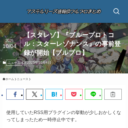
【スタレゾ】『ブループロトコ
2025
ル：スターレゾナンス』の事前登
10/04
録が開始【ブルプロ】
2025年10月4日
ニュース
ホーム
ニュース
使用していたRSS用プラグインの挙動が少しおかしくな
ってしまったため一時停止中です。