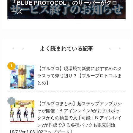
「BLUE PROTOCOL」のサーバーがクロ
ーズ
よく読まれている記事
【ブルプロ】現環境で新規におすすめのク
ラスって斧弓辺り？【ブループロトコルま
とめ】
【ブルプロまとめ】超ステップアップガシ
ャが開催！B-アインレインδがおまけボッ
クスからの抽選で入手可能｜B-アインレイ
ンγが作成できる各種パックも販売開始
【8/7 Ver.1.06.102アップデート】