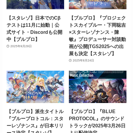
【スタレゾ】日本でのCβ
【ブルプロ】『プロジェク
テストは11月に始動｜公
トスカイブルー・下岡聡吉
式サイト・Discordも公開
×スターレゾナンス・陳
中【ブルプロ】
敏』プロデューサー対談動
画が公開|TGS2025への出
2025年9月29日
展も決定【スタレゾ】
2025年8月24日
【ブルプロ】派生タイトル
【ブルプロ】『BLUE
『ブループロトコル：スタ
PROTOCOL』のサウンド
ーレゾナンス』が日本リリ
トラックが2025年3月26日
ース決定【スタレゾ】
より配信決定