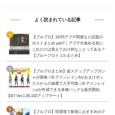
よく読まれている記事
【ブルプロ】10/25アプデ関連など話題の
ポストまとめ part7｜アプデ分進める前に
これだけは覚えておけ的なことってある？
【ブループロトコルまとめ】
【ブルプロまとめ】超ステップアップガシ
ャが開催！B-アインレインδがおまけボッ
クスからの抽選で入手可能｜B-アインレイ
ンγが作成できる各種パックも販売開始
【8/7 Ver.1.06.102アップデート】
【ブルプロ】現環境で新規におすすめのク