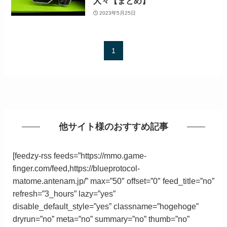
人々【まとめ】
2023年5月25日
1
他サイト様のおすすめ記事
[feedzy-rss feeds=”https://mmo.game-
finger.com/feed,https://blueprotocol-
matome.antenam.jp/” max=”50″ offset=”0″ feed_title=”no”
refresh=”3_hours” lazy=”yes”
disable_default_style=”yes” classname=”hogehoge”
dryrun=”no” meta=”no” summary=”no” thumb=”no”