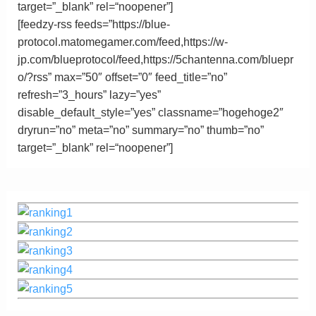
target=”_blank”
rel
=
“
noopener”
]
[feedzy-rss feeds=”https://blue-
protocol.matomegamer.com/feed,https://w-
jp.com/blueprotocol/feed,https://5chantenna.com/bluepr
o/?rss” max=”50″ offset=”0″ feed_title=”no”
refresh=”3_hours” lazy=”yes”
disable_default_style=”yes” classname=”hogehoge2″
dryrun=”no” meta=”no” summary=”no” thumb=”no”
target=”_blank”
rel
=
“
noopener”
]