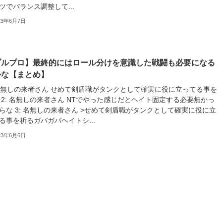
ツでバランス調整して...
23年6月7日
ブルプロ】最終的にはロール分けを意識した戦闘も必要になる
かな【まとめ】
 名無しの来者さん せめて剣盾職がタンクとして確実に役に立ってる事を
 2: 名無しの来者さん NTでやった感じだとヘイト固定する必要無かっ
らな 3: 名無しの来者さん >せめて剣盾職がタンクとして確実に役に立
る事を祈るガバガバヘイトシ...
23年6月6日