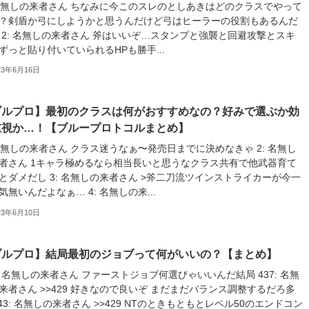
 名無しの来者さん ちなみに今このスレのとしあきはどのクラスでやって
？剣盾か弓にしようかと思うんだけど弓はヒーラーの役割もあるんだ
 2: 名無しの来者さん 斧はいいぞ…スタンプと強襲と回避攻撃とスキ
ずっと貼り付いていられるHPも勝手...
23年6月16日
ブルプロ】最初のクラスは何がおすすめなの？好みで選ぶか効
重視か…！【ブループロトコルまとめ】
 名無しの来者さん クラス迷うなぁ〜発売日までに決めなきゃ 2: 名無し
者さん 1キャラ極めるなら相当長いと思うなクラス共有で他武器育て
とダメだし 3: 名無しの来者さん >斧二刀流ツインストライカーが今一
気無いんだよなぁ… 4: 名無しの来...
23年6月10日
ブルプロ】結局最初のジョブって何がいいの？【まとめ】
9: 名無しの来者さん ファーストジョブ何選びゃいいんだ結局 437: 名無
来者さん >>429 好きなので良いぞ まだまだバランス調整するだろ多
443: 名無しの来者さん >>429 NTのときもともとレベル50のエンドコン