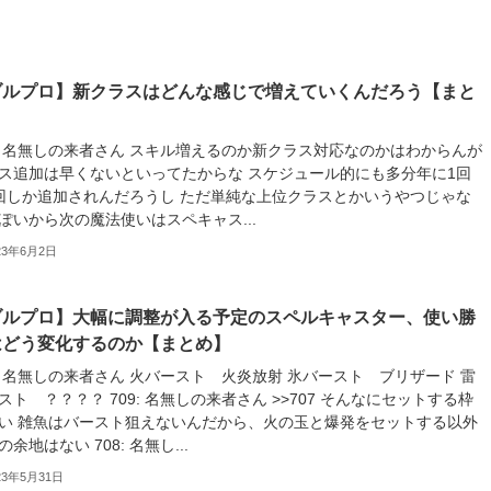
ブルプロ】新クラスはどんな感じで増えていくんだろう【まと
】
3: 名無しの来者さん スキル増えるのか新クラス対応なのかはわからんが
ス追加は早くないといってたからな スケジュール的にも多分年に1回
回しか追加されんだろうし ただ単純な上位クラスとかいうやつじゃな
ぽいから次の魔法使いはスペキャス...
23年6月2日
ブルプロ】大幅に調整が入る予定のスペルキャスター、使い勝
はどう変化するのか【まとめ】
7: 名無しの来者さん 火バースト 火炎放射 氷バースト ブリザード 雷
スト ？？？？ 709: 名無しの来者さん >>707 そんなにセットする枠
い 雑魚はバースト狙えないんだから、火の玉と爆発をセットする以外
余地はない 708: 名無し...
23年5月31日