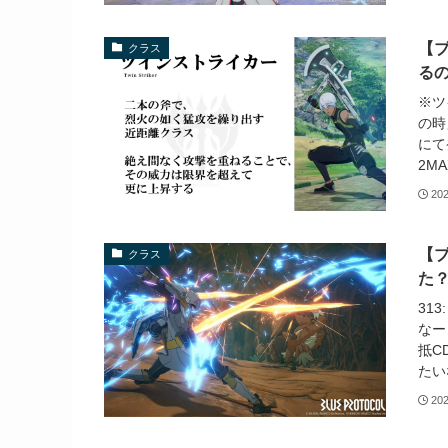
【
クラス
る
※ツ
の時
にて
2M
20
【
クラス
た？
31
なー
抵C
たい
20