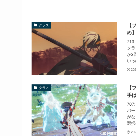
【
クラス
め
71
クラ
か2
いっ
20
【
クラス
手
70
バー
がな
選択の
20