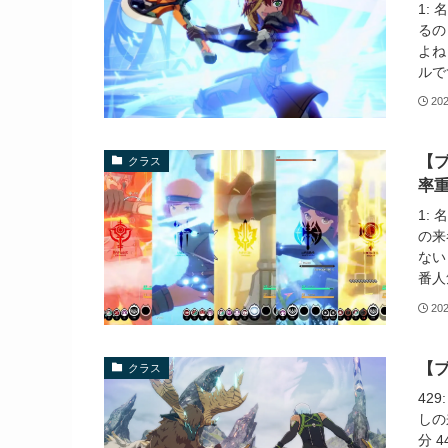
1:
るの
よね
ルで
20
【
クラス
率
1:
の来
ない
番人
20
【
クラス
42
しの
分 