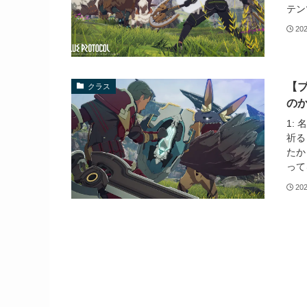
テン
20
【
クラス
の
1:
祈る
たか
って
20