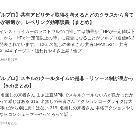
ブルプロ】共有アビリティ取得を考えるとどのクラスから育て
のが最適か、レベリング効率談義【まとめ】
インストライカーのラストワルツに関しては効果が「HPが一定値以下
」から「HPが一定値以上の時」に変更になることがブルプロ通信#6.3
発表されています。 126: 名無しの来者さん 共有1MAXLv34 共有
AXLv44 イージス：狙われやすさ上昇 / 他プ...
23年5月27日
ブルプロ】スキルのクールタイムの是非・リソース制が良かっ
【5chまとめ】
3: 名無しの来者さん まぁ正直MP制でスキルクールない方が良かったか
って感じはある 315: 名無しの来者さん アクションローグライクは大
D制だから別に悪くはない 319: 名無しの来者さん 本格アクションやり
ならコンシューマーやってろって話...
23年4月23日